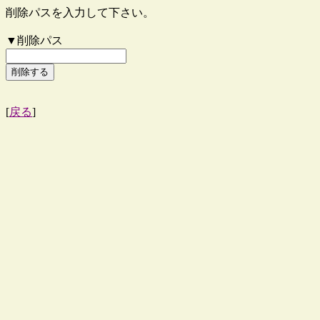
削除パスを入力して下さい。
▼削除パス
[
戻る
]