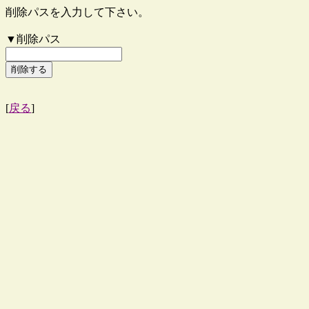
削除パスを入力して下さい。
▼削除パス
[
戻る
]