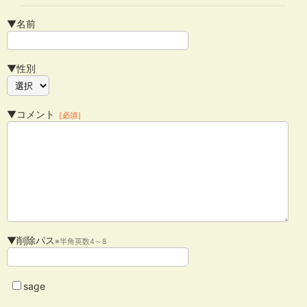
▼名前
▼性別
▼コメント
［必須］
▼削除パス
※半角英数4～8
sage