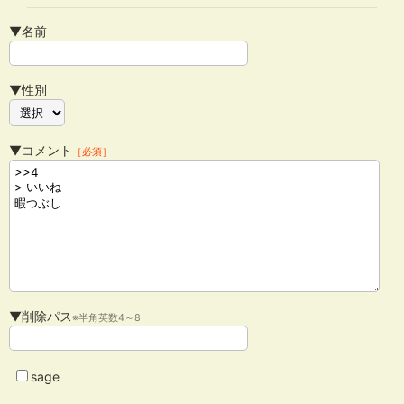
▼名前
▼性別
▼コメント
［必須］
▼削除パス
※半角英数4～8
sage